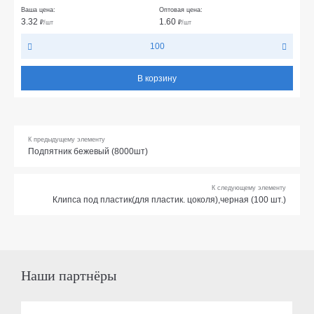
Ваша цена:
Оптовая цена:
3.32
1.60
₽
/шт
₽
/шт
100
В корзину
К предыдущему элементу
Подпятник бежевый (8000шт)
К следующему элементу
Клипса под пластик(для пластик. цоколя),черная (100 шт.)
Наши партнёры