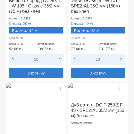
Вишня оксфорд DC 407 L
Титан DC 8525 - W 101 -
- W 105 - Classic 35/2 мм
SPEZIAL 35/2 мм (150м)
(75 м) без клея
без клея
Артикул: 016313
Артикул: 010833
Скидка:
68 %
Скидка:
49 %
Кол-во: 87 м
Кол-во: 82 м
цена за 1м
цена за 1м
Ваша цена:
Оптовая цена:
Ваша цена:
Оптовая цена:
52.06
139.72
77.66
131.77
₽
/м
₽
/м
₽
/м
₽
/м
10
10
В корзину
В корзину
Дуб вотан - DC P 253 Z F
49 - SPEZIAL 35/2 мм (150
м) без клея
Артикул: 095650