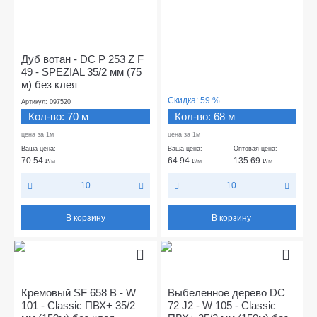
Дуб вотан - DC P 253 Z F
49 - SPEZIAL 35/2 мм (75
м) без клея
Скидка:
59 %
Артикул: 097520
Кол-во: 70 м
Кол-во: 68 м
цена за 1м
цена за 1м
Ваша цена:
Ваша цена:
Оптовая цена:
70.54
64.94
135.69
₽
/м
₽
/м
₽
/м
10
10
В корзину
В корзину
Кремовый SF 658 В - W
Выбеленное дерево DC
101 - Classic ПВХ+ 35/2
72 J2 - W 105 - Classic