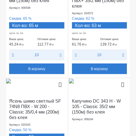
мм (150м) без клея
ПВХ+ 35/2 мм (150м) без
клея
Артикул: 000548
Артикул: 024572
Скидка:
65 %
Скидка:
62 %
Кол-во: 65 м
Кол-во: 63 м
цена за 1м
цена за 1м
Ваша цена:
Оптовая цена:
Ваша цена:
Оптовая цена:
45.24
112.77
61.76
139.72
₽
/м
₽
/м
₽
/м
₽
/м
10
10
В корзину
В корзину
Ясень шимо светлый SF
Капучино DC 343 Н - W
74N8 ПВХ - W 200 -
105 - Classic 35/2 мм
Classic 35/0,4 мм (200м)
(150м) без клея
без клея
Артикул: 009244
Артикул: 020163
Скидка:
50 %