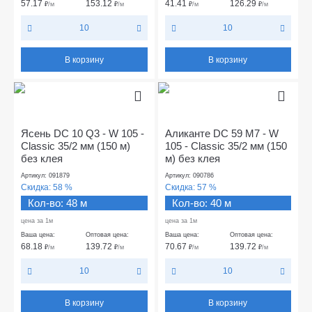
57.17
153.12
41.41
126.29
₽
/м
₽
/м
₽
/м
₽
/м
10
10
В корзину
В корзину
Ясень DC 10 Q3 - W 105 -
Аликанте DC 59 М7 - W
Classic 35/2 мм (150 м)
105 - Classic 35/2 мм (150
без клея
м) без клея
Артикул: 091879
Артикул: 090786
Скидка:
58 %
Скидка:
57 %
Кол-во: 48 м
Кол-во: 40 м
цена за 1м
цена за 1м
Ваша цена:
Оптовая цена:
Ваша цена:
Оптовая цена:
68.18
139.72
70.67
139.72
₽
/м
₽
/м
₽
/м
₽
/м
10
10
В корзину
В корзину