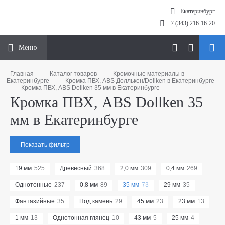
Екатеринбург
+7 (343) 216-16-20
Меню
Главная
—
Каталог товаров
—
Кромочные материалы в
Екатеринбурге
—
Кромка ПВХ, ABS Доллькен/Dollken в Екатеринбурге
—
Кромка ПВХ, ABS Dollken 35 мм в Екатеринбурге
Кромка ПВХ, ABS Dollken 35
мм в Екатеринбурге
Показать фильтр
19 мм
525
Древесный
368
2,0 мм
309
0,4 мм
269
Однотонные
237
0,8 мм
89
35 мм
73
29 мм
35
Фантазийные
35
Под камень
29
45 мм
23
23 мм
13
1 мм
13
Однотонная глянец
10
43 мм
5
25 мм
4