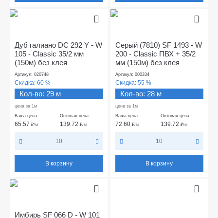
Дуб галиано DC 292 Y - W
Серый (7810) SF 1493 - W
105 - Classic 35/2 мм
200 - Classic ПВХ + 35/2
(150м) без клея
мм (150м) без клея
Артикул: 020748
Артикул: 000334
Скидка:
60 %
Скидка:
55 %
Кол-во: 29 м
Кол-во: 28 м
цена за 1м
цена за 1м
Ваша цена:
Оптовая цена:
Ваша цена:
Оптовая цена:
65.57
139.72
72.60
139.72
₽
/м
₽
/м
₽
/м
₽
/м
10
10
В корзину
В корзину
Имбирь SF 066 D - W 101