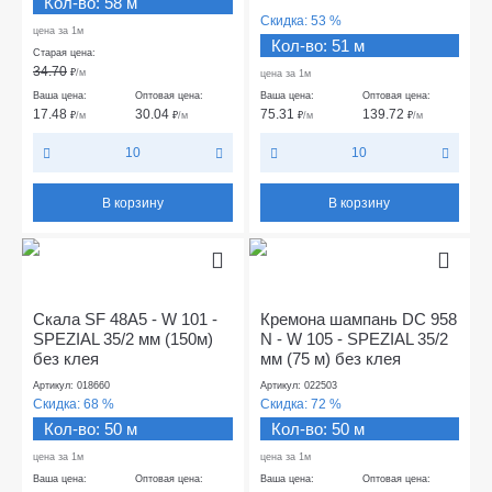
Кол-во: 58 м
Скидка:
53 %
цена за 1м
Кол-во: 51 м
Старая цена:
34.70
₽
/м
цена за 1м
Ваша цена:
Оптовая цена:
Ваша цена:
Оптовая цена:
17.48
30.04
75.31
139.72
₽
/м
₽
/м
₽
/м
₽
/м
10
10
В корзину
В корзину
Скала SF 48A5 - W 101 -
Кремона шампань DC 958
SPEZIAL 35/2 мм (150м)
N - W 105 - SPEZIAL 35/2
без клея
мм (75 м) без клея
Артикул: 018660
Артикул: 022503
Скидка:
68 %
Скидка:
72 %
Кол-во: 50 м
Кол-во: 50 м
цена за 1м
цена за 1м
Ваша цена:
Оптовая цена:
Ваша цена:
Оптовая цена: