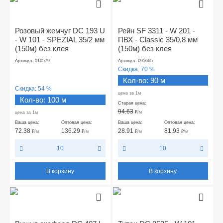
Розовый жемчуг DС 193 U
Рейн SF 3311 - W 201 -
- W 101 - SPEZIAL 35/2 мм
ПВХ - Classic 35/0,8 мм
(150м) без клея
(150м) без клея
Артикул: 010579
Артикул: 095665
Скидка:
70 %
Кол-во: 90 м
Скидка:
54 %
цена за 1м
Кол-во: 100 м
Старая цена:
94.63
₽
/м
цена за 1м
Ваша цена:
Оптовая цена:
Ваша цена:
Оптовая цена:
72.38
136.29
28.91
81.93
₽
/м
₽
/м
₽
/м
₽
/м
10
10
В корзину
В корзину