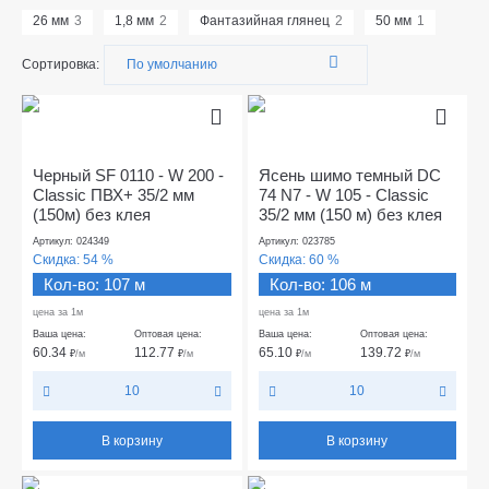
26 мм
3
1,8 мм
2
Фантазийная глянец
2
50 мм
1
Сортировка:
Черный SF 0110 - W 200 -
Ясень шимо темный DC
Classic ПВХ+ 35/2 мм
74 N7 - W 105 - Classic
(150м) без клея
35/2 мм (150 м) без клея
Артикул: 024349
Артикул: 023785
Скидка:
54 %
Скидка:
60 %
Кол-во: 107 м
Кол-во: 106 м
цена за 1м
цена за 1м
Ваша цена:
Оптовая цена:
Ваша цена:
Оптовая цена:
60.34
112.77
65.10
139.72
₽
/м
₽
/м
₽
/м
₽
/м
10
10
В корзину
В корзину