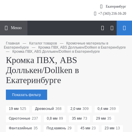
Екатеринбург
+7 (343) 216-16-20
Меню
Главная
—
Каталог товаров
—
Кромочные материалы в
Екатеринбурге
—
Кромка ПВХ, ABS Доллькен/Dollken в Екатеринбурге
—
Кромка ПВХ, ABS Доллькен/Dollken в Екатеринбурге
Кромка ПВХ, ABS
Доллькен/Dollken в
Екатеринбурге
Показать фильтр
19 мм
525
Древесный
368
2,0 мм
309
0,4 мм
269
Однотонные
237
0,8 мм
89
35 мм
73
29 мм
35
Фантазийные
35
Под камень
29
45 мм
23
23 мм
13