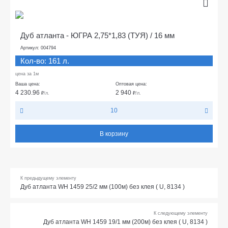
Дуб атланта - ЮГРА 2,75*1,83 (ТУЯ) / 16 мм
Артикул: 004794
Кол-во: 161 л.
цена за 1м
Ваша цена:
Оптовая цена:
4 230.96
2 940
₽
/л.
₽
/л.
10
В корзину
К предыдущему элементу
Дуб атланта WH 1459 25/2 мм (100м) без клея ( U, 8134 )
К следующему элементу
Дуб атланта WH 1459 19/1 мм (200м) без клея ( U, 8134 )