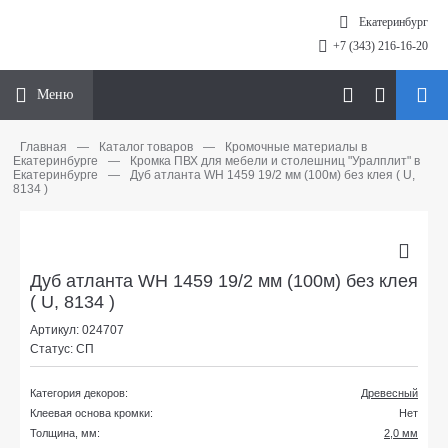
Екатеринбург
+7 (343) 216-16-20
Меню
Главная
—
Каталог товаров
—
Кромочные материалы в
Екатеринбурге
—
Кромка ПВХ для мебели и столешниц "Уралплит" в
Екатеринбурге
—
Дуб атланта WH 1459 19/2 мм (100м) без клея ( U,
8134 )
Дуб атланта WH 1459 19/2 мм (100м) без клея
( U, 8134 )
Артикул: 024707
Статус: СП
Категория декоров:
Древесный
Клеевая основа кромки:
Нет
Толщина, мм:
2,0 мм