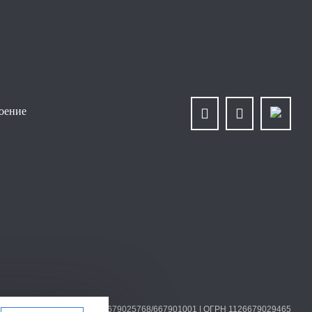
роение
О «Уралплит» | ИНН/КПП 6679025768/667901001 | ОГРН 1126679029465