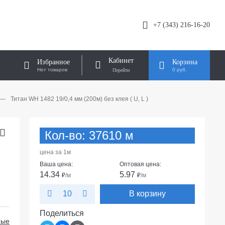
+7 (343) 216-16-20
Кабинет
Избранное
Корзина
Нет товаров
0 руб.
—
Титан WH 1482 19/0,4 мм (200м) без клея ( U, L )
Кол-во: 37610 м
цена за 1м
Ваша цена:
Оптовая цена:
14.34
5.97
₽
/м
₽
/м
В корзину
10
Поделиться
ные