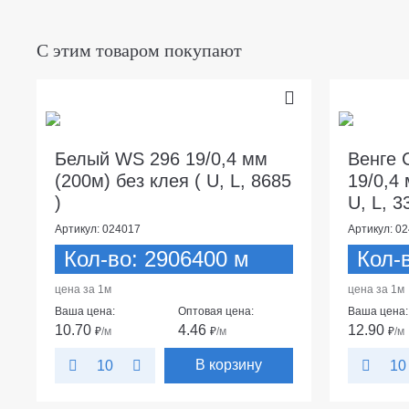
С этим товаром покупают
Белый WS 296 19/0,4 мм
Венге 
(200м) без клея ( U, L, 8685
19/0,4 
)
U, L, 3
Артикул: 024017
Артикул: 0
Кол-во: 2906400 м
Кол-
цена за 1м
цена за 1м
Ваша цена:
Оптовая цена:
Ваша цена:
10.70
4.46
12.90
₽
/м
₽
/м
₽
/м
В корзину
10
10