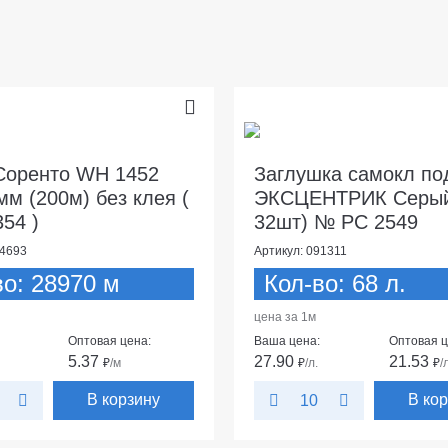
Соренто WH 1452
Заглушка самокл по
мм (200м) без клея (
ЭКСЦЕНТРИК Серый
354 )
32шт) № РС 2549
24693
Артикул: 091311
во: 28970 м
Кол-во: 68 л.
цена за 1м
Оптовая цена:
Ваша цена:
Оптовая ц
5.37
27.90
21.53
₽
/м
₽
/л.
₽
/
В корзину
В ко
10