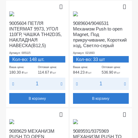
9005604 ПЕТЛЯ
9089604/9046531
INTERMAT 9973, УГОЛ
Механизм Push to open
110ГР, ЧАШКА TH42D35,
Magnet, Под
НАКЛАДНАЯ
прикручивание, Короткий
НАВЕСКА(B12,5)
ход, Светло-серый
Артикул: 005115
Артикул: 021693
Кол-во: 148 шт.
Кол-во: 33 шт
Ваша цена:
Оптовая цена:
Ваша цена:
Оптовая цена:
180.30
114.67
844.23
536.90
₽
/шт
₽
/шт
₽
/шт
₽
/шт
В корзину
В корзину
9089629 МЕХАНИЗМ
9089591/9375969
PUSH TO OPEN
МЕХАНИЗМ PUSH TO