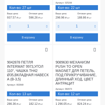
Артикул: 025244
Кол-во: 27 шт
Кол-во: 22 шт
Ваша цена:
Оптовая цена:
Ваша цена:
Оптовая цена:
937.57
596.26
296.96
188.86
₽
/шт
₽
/шт
₽
/шт
₽
/шт
В корзину
В корзину
9042878 ПЕТЛЯ
9089630 МЕХАНИЗМ
INTERMAT 9973,УГОЛ
PUSH TO OPEN
110°, ЧАШКА TH42
MAGNET ДЛЯ ПЕТЕЛЬ,
Ø35,ВКЛАДНАЯ НАВЕСК
ПОД ПРИКРУЧИВАНИЕ,
А (B-3,5)
ДЛИННЫЙ ХОД, ЦВЕТ
АНТРАЦИТ
Артикул: 002649
Артикул: 092073
Кол-во: 13 шт.
Кол-во: 12 шт
Ваша цена:
Оптовая цена:
Ваша цена:
Оптовая цена:
286.36
182.12
1 296.05
824.24
₽
/шт
₽
/шт
₽
/шт
₽
/шт