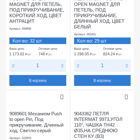
MAGNET ДЛЯ ПЕТЕЛЬ,
OPEN MAGNET ДЛЯ
ПОД ПРИКРУЧИВАНИЕ,
ПЕТЕЛЬ, ПОД
КОРОТКИЙ ХОД, ЦВЕТ
ПРИКРУЧИВАНИЕ,
АНТРАЦИТ
ДЛИННЫЙ ХОД, ЦВЕТ
БЕЛЫЙ
Артикул: 094856
Артикул: 092401
Кол-во: 32 шт
Кол-во: 29 шт
Ваша цена:
Оптовая цена:
Ваша цена:
Оптовая цена:
1 173.02
746
1 296.05
824.24
₽
/шт
₽
/шт
₽
/шт
₽
/шт
В корзину
В корзину
9089601 Механизм Push
9043362 ПЕТЛЯ
to open Pin, Под
INTERMAT 9973,УГОЛ
прикручивание, Длинный
110°, ЧАШКА TH42
ход, Светло-серый
Ø35,НА СРЕДНЮЮ
СТЕН КУ (B3)
Артикул: 023850