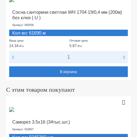
Сосна санторини светлая WH 1704 19/0,4 мм (200м)
без клея ( U )
Артикул: 000558
Кол-во: 61690 м
Ваша цена:
Оптовая цена:
14.34
5.97
₽
/м
₽
/м
В корзину
С этим товаром покупают
Саморез 3.5х16 (34тыс.шт.)
Артикул: 010607