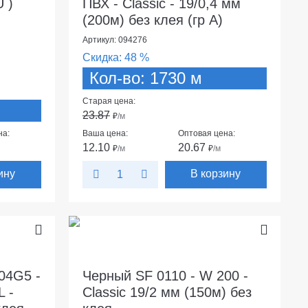
U )
ПВХ - Classic - 19/0,4 мм
(200м) без клея (гр А)
Артикул: 094276
Скидка:
48 %
Кол-во: 1730 м
Старая цена:
23.87
₽
/м
на:
Ваша цена:
Оптовая цена:
12.10
20.67
₽
/м
₽
/м
ину
В корзину
04G5 -
Черный SF 0110 - W 200 -
L -
Classic 19/2 мм (150м) без