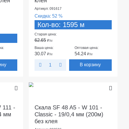
клея
клея
Артикул: 091617
Скидка:
52 %
Кол-во: 1595 м
Старая цена:
62.65
₽
/м
на:
Ваша цена:
Оптовая цена:
30.07
54.24
₽
/м
₽
/м
ину
В корзину
 111 -
Скала SF 48 A5 - W 101 -
4 мм
Classic - 19/0,4 мм (200м)
без клея