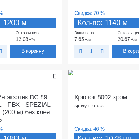
%
Скидка:
70 %
: 1200 м
Кол-во: 1140 м
Оптовая цена:
Ваша цена:
Оптовая це
12.08
7.65
20.67
₽
/м
₽
/м
₽
/м
В корзину
В корз
йн экзотик DC 89
Крючок 8002 хром
1 - ПВХ - SPEZIAL
Артикул: 001028
 (200 м) без клея
2
%
Скидка:
46 %
: 1083 м
Кол-во: 1078 шт.