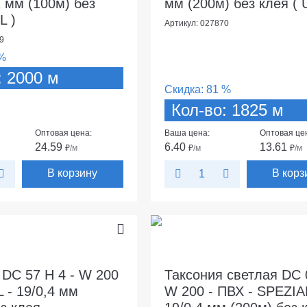
2 мм (100м) без
мм (200м) без клея ( 
L )
Артикул: 027870
9
%
: 2000 м
Скидка:
81 %
Кол-во: 1825 м
Оптовая цена:
Ваша цена:
Оптовая це
24.59
6.40
13.61
₽
/м
₽
/м
₽
/м
В корзину
В корз
 DC 57 H 4 - W 200
Таксония светлая DC 
 - 19/0,4 мм
W 200 - ПВХ - SPEZIA