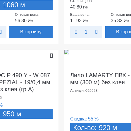
Старая цена:
: 1060 м
40.80
₽
/м
Оптовая цена:
Ваша цена:
Оптовая це
56.30
11.93
35.32
₽
/м
₽
/м
₽
/м
В корзину
В корз
C P 490 Y - W 087
Лило LAMARTY ПВХ - 
PEZIAL - 19/0,4 мм
мм (300 м) без клея
з клея (гр А)
Артикул: 095623
5
%
: 950 м
Скидка:
55 %
Кол-во: 920 м