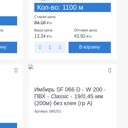
Кол-во: 1100 м
Старая цена:
84.18
₽
/м
на:
Ваша цена:
Оптовая цена:
13.34
43.92
₽
/м
₽
/м
ину
В корзину
Имбирь SF 066 D - W 200 -
ПВХ - Classic - 19/0,45 мм
(200м) без клея (гр А)
Артикул: 095251