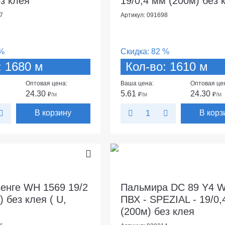
ез клея
19/0,4 мм (200м) без 
7
Артикул: 091698
%
Скидка:
82 %
: 1680 м
Кол-во: 1610 м
Оптовая цена:
Ваша цена:
Оптовая це
24.30
5.61
24.30
₽
/м
₽
/м
₽
/м
В корзину
В корз
енге WH 1569 19/2
Пальмира DC 89 Y4 W
 без клея ( U,
ПВХ - SPEZIAL - 19/0,
(200м) без клея