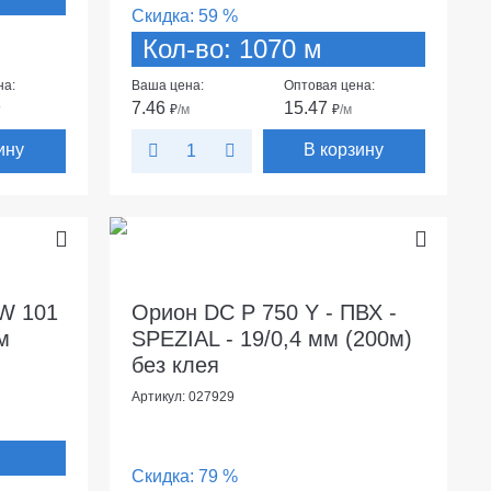
Скидка:
59 %
Кол-во: 1070 м
на:
Ваша цена:
Оптовая цена:
7.46
15.47
т
₽
/м
₽
/м
ину
В корзину
 W 101
Орион DC P 750 Y - ПВХ -
м
SPEZIAL - 19/0,4 мм (200м)
без клея
Артикул: 027929
Скидка:
79 %