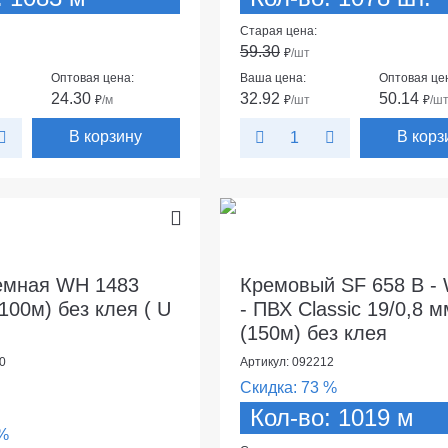
Старая цена:
59.30
₽
/шт
Оптовая цена:
Ваша цена:
Оптовая це
24.30
32.92
50.14
₽
/м
₽
/шт
₽
/ш
В корзину
В корз
емная WH 1483
Кремовый SF 658 В -
100м) без клея ( U
- ПВХ Classic 19/0,8 м
(150м) без клея
0
Артикул: 092212
Скидка:
73 %
Кол-во: 1019 м
%