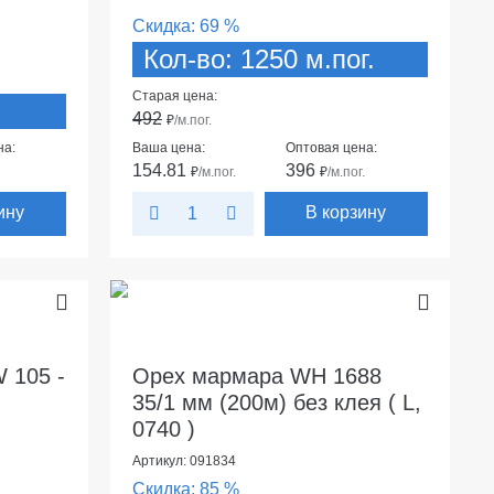
Скидка:
69 %
Кол-во: 1250 м.пог.
Старая цена:
492
₽
/м.пог.
на:
Ваша цена:
Оптовая цена:
154.81
396
₽
/м.пог.
₽
/м.пог.
ину
В корзину
 105 -
Орех мармара WH 1688
35/1 мм (200м) без клея ( L,
0740 )
Артикул: 091834
Скидка:
85 %