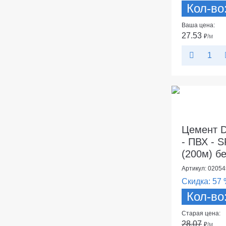
Кол-во
Ваша цена:
27.53
₽
/м
Цемент D
- ПВХ - S
(200м) бе
Артикул: 02054
Скидка:
57 
Кол-во
Старая цена:
28.07
₽
/м