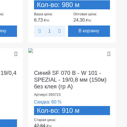
Кол-во: 980 м
на:
Ваша цена:
Оптовая цена:
6.73
24.30
₽
/м
₽
/м
ину
В корзину
19/0,4
Синий SF 070 В - W 101 -
SPEZIAL - 19/0,8 мм (150м)
без клея (гр А)
Артикул: 093723
Скидка:
60 %
Кол-во: 910 м
Старая цена:
42.84
₽
/м