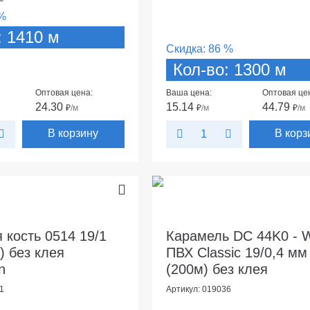
%
: 1410 м
Скидка:
86 %
Кол-во: 1300 м
Оптовая цена:
Ваша цена:
Оптовая це
24.30
15.14
44.79
₽
/м
₽
/м
₽
/м
В корзину
В корз
 кость 0514 19/1
Карамель DC 44K0 - W
) без клея
ПВХ Classic 19/0,4 мм
n
(200м) без клея
1
Артикул: 019036