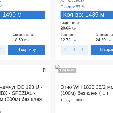
6
Артикул: 028214
%
Скидка:
57 %
: 1490 м
Кол-во: 1435 м
Старая цена:
28.07
₽
/м
Оптовая цена:
Ваша цена:
Оптовая це
18.50
12.78
24.30
₽
/м
₽
/м
₽
/м
В корзину
В корз
Под заказ
жемчуг DC 193 U -
Этно WH 1820 35/2 м
ПВХ - SPEZIAL -
(100м) без клея ( L )
м (200м) без клея
Артикул: 018618
9