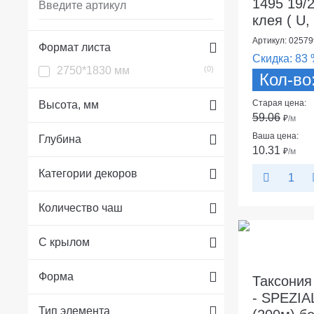
1495 19/
клея ( U, 
Артикул: 02579
Формат листа
Скидка:
83 
2750*1830 мм
(0)
Кол-во
Старая цена:
Высота, мм
59.06
₽
/м
Ваша цена:
Глубина
10.31
₽
/м
Категории декоров
Количество чаш
С крылом
Форма
Таксония
- SPEZIAL
Тип элемента