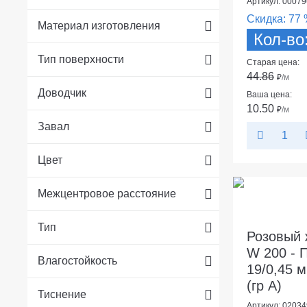
Артикул: 00079
Скидка:
77 
Материал изготовления
Кол-во
Тип поверхности
Старая цена:
44.86
₽
/м
Доводчик
Ваша цена:
10.50
₽
/м
Завал
Цвет
Межцентровое расстояние
Тип
Розовый 
W 200 - 
Влагостойкость
19/0,45 м
(гр А)
Тиснение
Артикул: 02034