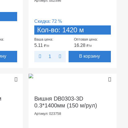
Артикул: 002596
Скидка:
72 %
Кол-во: 1420 м
на:
Ваша цена:
Оптовая цена:
5.11
16.28
₽
/м
₽
/м
ину
В корзину
м
Вишня DB0303-3D
0.3*1400мм (150 м/рул)
Артикул: 023758