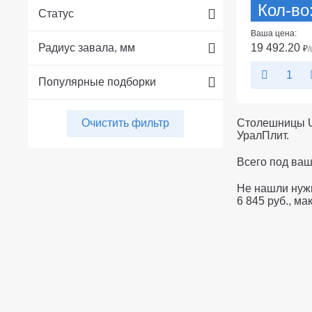
Кол-во
Статус
Ваша цена:
19 492.20
Радиус завала, мм
₽
Популярные подборки
Столешницы U
Очистить фильтр
УралПлит.
Всего под ва
Не нашли нужн
6 845 руб.
, ма