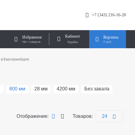
+7 (343) 216-16-20
Кабинет
Избранное
Корзина
Нет товаров
0 руб.
в Екатеринбурге
м
800 мм
28 мм
4200 мм
Без завала
Отображение:
Товаров: