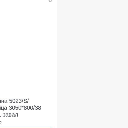
на 5023/S/
ца 3050*800/38
 завал
2