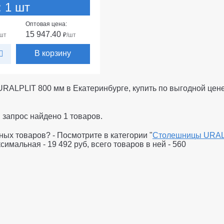
: 1 шт
Оптовая цена:
15 947.40
/шт
₽
/шт
В корзину
RALPLIT 800 мм в Екатеринбурге, купить по выгодной цен
ш запрос найдено
1
товаров.
ых товаров? - Посмотрите в категории "
Столешницы URALP
ксимальная -
19 492 руб
, всего товаров в ней -
560