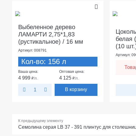
Выбеленное дерево
Цоколь
ЛАМАРТИ 2,75*1,83
белая 
(рустикальное) / 16 мм
(10 шт.
Артикул: 008791
Артикул: 0
Кол-во: 156 л
Това
Ваша цена:
Оптовая цена:
4 999
4 125
₽
/л.
₽
/л.
В корзину
К предыдущему элементу
Семолина серая LB 37 - 391 плинтус для столешниц