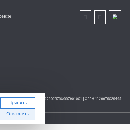
роение
О «Уралплит» | ИНН/КПП 6679025768/667901001 | ОГРН 1126679029465
Принять
Отклонить